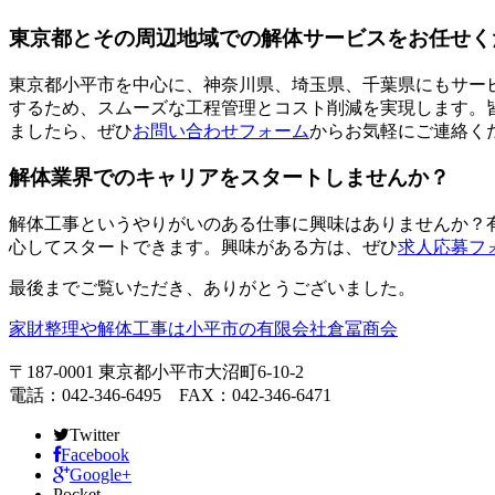
東京都とその周辺地域での解体サービスをお任せく
東京都小平市を中心に、神奈川県、埼玉県、千葉県にもサー
するため、スムーズな工程管理とコスト削減を実現します。
ましたら、ぜひ
お問い合わせフォーム
からお気軽にご連絡く
解体業界でのキャリアをスタートしませんか？
解体工事というやりがいのある仕事に興味はありませんか？
心してスタートできます。興味がある方は、ぜひ
求人応募フ
最後までご覧いただき、ありがとうございました。
家財整理や解体工事は小平市の有限会社倉冨商会
〒187-0001 東京都小平市大沼町6-10-2
電話：042-346-6495 FAX：042-346-6471
Twitter
Facebook
Google+
Pocket