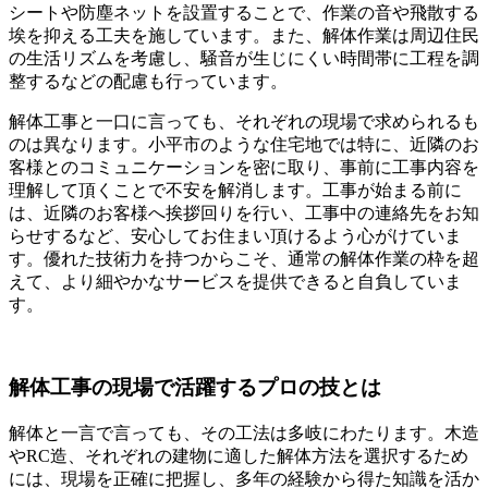
シートや防塵ネットを設置することで、作業の音や飛散する
埃を抑える工夫を施しています。また、解体作業は周辺住民
の生活リズムを考慮し、騒音が生じにくい時間帯に工程を調
整するなどの配慮も行っています。
解体工事と一口に言っても、それぞれの現場で求められるも
のは異なります。小平市のような住宅地では特に、近隣のお
客様とのコミュニケーションを密に取り、事前に工事内容を
理解して頂くことで不安を解消します。工事が始まる前に
は、近隣のお客様へ挨拶回りを行い、工事中の連絡先をお知
らせするなど、安心してお住まい頂けるよう心がけていま
す。優れた技術力を持つからこそ、通常の解体作業の枠を超
えて、より細やかなサービスを提供できると自負していま
す。
解体工事の現場で活躍するプロの技とは
解体と一言で言っても、その工法は多岐にわたります。木造
やRC造、それぞれの建物に適した解体方法を選択するため
には、現場を正確に把握し、多年の経験から得た知識を活か