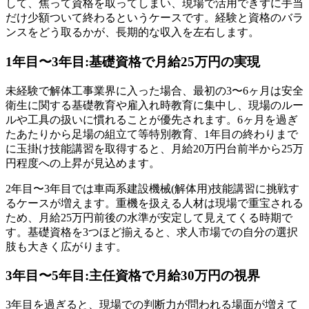
して、焦って資格を取ってしまい、現場で活用できずに手当
だけ少額ついて終わるというケースです。経験と資格のバラ
ンスをどう取るかが、長期的な収入を左右します。
1年目〜3年目:基礎資格で月給25万円の実現
未経験で解体工事業界に入った場合、最初の3〜6ヶ月は安全
衛生に関する基礎教育や雇入れ時教育に集中し、現場のルー
ルや工具の扱いに慣れることが優先されます。6ヶ月を過ぎ
たあたりから足場の組立て等特別教育、1年目の終わりまで
に玉掛け技能講習を取得すると、月給20万円台前半から25万
円程度への上昇が見込めます。
2年目〜3年目では車両系建設機械(解体用)技能講習に挑戦す
るケースが増えます。重機を扱える人材は現場で重宝される
ため、月給25万円前後の水準が安定して見えてくる時期で
す。基礎資格を3つほど揃えると、求人市場での自分の選択
肢も大きく広がります。
3年目〜5年目:主任資格で月給30万円の視界
3年目を過ぎると、現場での判断力が問われる場面が増えて