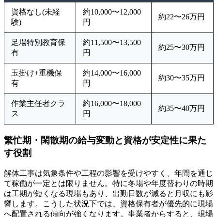
資格なし(未経
約10,000〜12,000
約22〜26万円
験)
円
足場特別教育保
約11,500〜13,500
約25〜30万円
有
円
玉掛け+重機保
約14,000〜16,000
約30〜35万円
有
円
作業主任者クラ
約16,000〜18,000
約35〜40万円
ス
円
繁忙期・閑散期の給与変動と資格が安定性に果た
す役割
解体工事は気象条件や工程の影響を受けやすく、年間を通じ
て稼働が一定とは限りません。特に冬場や年度替わりの時期
は工期が短くなる現場もあり、出勤日数が減ると月収にも影
響します。こうした状況下では、資格保有者が優先的に現場
へ配置される傾向が強くなります。事業者からすると、現場