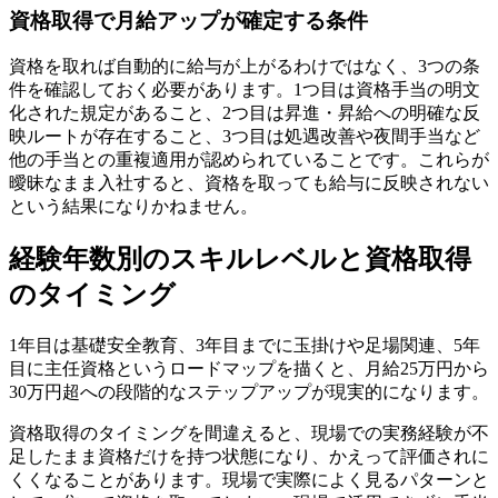
資格取得で月給アップが確定する条件
資格を取れば自動的に給与が上がるわけではなく、3つの条
件を確認しておく必要があります。1つ目は資格手当の明文
化された規定があること、2つ目は昇進・昇給への明確な反
映ルートが存在すること、3つ目は処遇改善や夜間手当など
他の手当との重複適用が認められていることです。これらが
曖昧なまま入社すると、資格を取っても給与に反映されない
という結果になりかねません。
経験年数別のスキルレベルと資格取得
のタイミング
1年目は基礎安全教育、3年目までに玉掛けや足場関連、5年
目に主任資格というロードマップを描くと、月給25万円から
30万円超への段階的なステップアップが現実的になります。
資格取得のタイミングを間違えると、現場での実務経験が不
足したまま資格だけを持つ状態になり、かえって評価されに
くくなることがあります。現場で実際によく見るパターンと