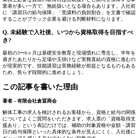
業者が多い一方で、無給扱いとなる場合もあります。入社前
に「講習日の給与保障」「受講料の負担割合」を文書で確認
することがブラック企業を避ける判断材料になります。
Q. 未経験で入社後、いつから資格取得を目指すべ
き?
最初の3〜6ヶ月は基礎安全教育と現場慣れに専念し、半年を
過ぎたあたりから足場や玉掛けなど実務直結の資格に進むの
が現実的です。技能講習は実務経験が前提となるものもある
ため、焦らず段階的に進めましょう。
この記事を書いた理由
著者 – 有限会社倉冨商会
解体工事の求人を検討されるお客様から、資格と給与の関係
についてよくご質問をいただきます。求人票の「資格取得支
援あり」という表記だけでは、補助の対象資格や金額・講習
日の給与保障といった具体的な条件が見えにくく、入社後に