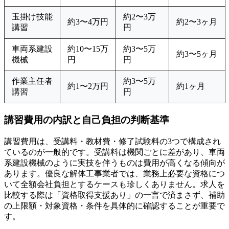
玉掛け技能
約2〜3万
約3〜4万円
約2〜3ヶ月
講習
円
車両系建設
約10〜15万
約3〜5万
約3〜5ヶ月
機械
円
円
作業主任者
約3〜5万
約1〜2万円
約1ヶ月
講習
円
講習費用の内訳と自己負担の判断基準
講習費用は、受講料・教材費・修了試験料の3つで構成され
ているのが一般的です。受講料は機関ごとに差があり、車両
系建設機械のように実技を伴うものは費用が高くなる傾向が
あります。優良な解体工事業者では、業務上必要な資格につ
いて全額会社負担とするケースも珍しくありません。求人を
比較する際は「資格取得支援あり」の一言で済まさず、補助
の上限額・対象資格・条件を具体的に確認することが重要で
す。