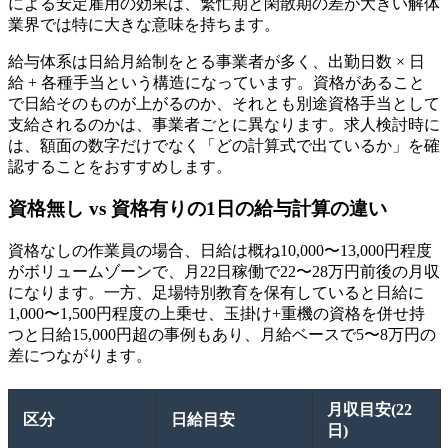
による安定雇用の効果は、繁忙期と閑散期の差が大きい解体
業界では特に大きな意味を持ちます。
給与体系は日給月給制をとる事業者が多く、出勤日数 × 日
給 + 各種手当という構造になっています。資格があること
で日給そのものが上がるのか、それとも別途資格手当として
支給されるのかは、事業者ごとに異なります。求人検討時に
は、額面の数字だけでなく「どの計算式で出ているか」を確
認することをおすすめします。
資格無し vs 資格有りの1日の給与計算の違い
資格なしの作業員の場合、日給は概ね10,000〜13,000円程度
がボリュームゾーンで、月22日稼働で22〜28万円前後の月収
になります。一方、足場特別教育を保有していると日給に
1,000〜1,500円程度の上乗せ、玉掛け+重機の資格を併せ持
つと日給15,000円超の事例もあり、月給ベースで5〜8万円の
差につながります。
月収目安(22
区分
日給目安
日)