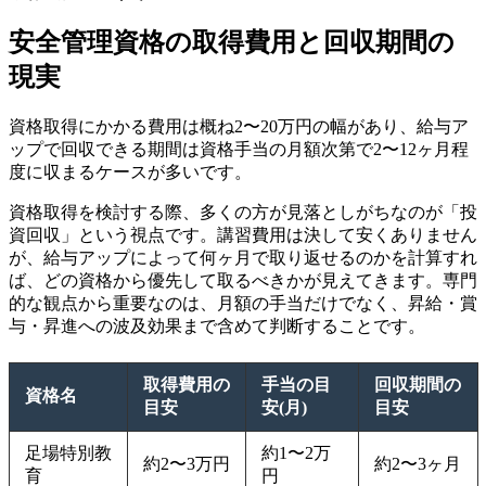
安全管理資格の取得費用と回収期間の
現実
資格取得にかかる費用は概ね2〜20万円の幅があり、給与ア
ップで回収できる期間は資格手当の月額次第で2〜12ヶ月程
度に収まるケースが多いです。
資格取得を検討する際、多くの方が見落としがちなのが「投
資回収」という視点です。講習費用は決して安くありません
が、給与アップによって何ヶ月で取り返せるのかを計算すれ
ば、どの資格から優先して取るべきかが見えてきます。専門
的な観点から重要なのは、月額の手当だけでなく、昇給・賞
与・昇進への波及効果まで含めて判断することです。
取得費用の
手当の目
回収期間の
資格名
目安
安(月)
目安
足場特別教
約1〜2万
約2〜3万円
約2〜3ヶ月
育
円