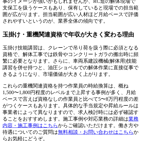
事のイメージが強いかもしれませんが、RC造の解体現場で
支保工を扱うケースもあり、保有していると現場での担当範
囲が広がります。担当範囲が広い人材ほど月給ベースで評価
されやすいというのが、業界全体の傾向です。
玉掛け・重機関連資格で年収が大きく変わる理由
玉掛け技能講習は、クレーンで吊り荷を扱う際に必須となる
資格で、解体工事では鉄骨やコンクリートガラの搬出時に頻
繁に必要となります。さらに、車両系建設機械(解体用)技能
講習を併せ持つと、油圧ショベルでの解体作業に直接従事で
きるようになり、市場価値が大きく上がります。
これらの重機関連資格を持つ作業員の時給換算は、概ね
1,500〜1,800円程度のレベルまで上昇する事例が多く、月給
ベースで言えば資格なしの作業員と比べて5〜8万円程度の差
がつくケースもあります。具体的な手当規定や昇給ルールは
事業者によって異なりますので、求人検討時には必ず確認す
ることをおすすめします。施工事例や対応業務の詳細は
業務
内容・施工事例はこちら
からご確認いただけます。働き方や
待遇についてのご質問は
無料相談・お問い合わせはこちら
か
らお気軽にどうぞ。