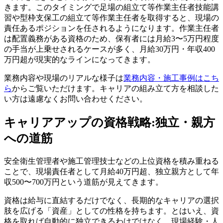
きます。このタイミングで足場の組立て等作業主任者技能講
習や型枠支保工の組立て等作業主任者を取得すると、現場の
責任あるポジションを任されるようになります。作業主任者
は配置義務がある資格のため、保有者には月給3〜5万円程度
の手当が上乗せされるケースが多く、月給30万円・年収400
万円超が現実的なラインになってきます。
業務内容や現場のリアルな様子は
業務内容・施工事例はこち
ら
からご覧いただけます。キャリアの組み立て方を相談した
い方は遠慮なくお問い合わせください。
キャリアアップの資格戦略:独立・親方
への道筋
安全衛生管理者や施工管理技士などの上位資格を積み重ねる
ことで、現場責任者として月給40万円超、独立親方として年
収500〜700万円という道筋が見えてきます。
資格は給与に直結するだけでなく、長期的なキャリアの選択
肢を広げる「資産」としての性格を持ちます。とはいえ、資
格を取れば自動的に独立できるわけではなく、現場経験・人