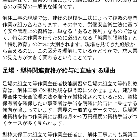
るのが業界の一般的な傾向です。
解体工事の現場では、建物の規模や工法によって複数の専門
作業が組み合わさります。その中で、労働安全衛生法に基づ
く安全管理上の資格は、単なる「あると便利」なものではな
く、特定の作業を行うために必須となる「就業制限資格」と
「特別教育」の2つに大別されます。現場を見てきた経験か
ら言えるのは、この区分を理解しているかどうかで、求人票
の見え方が大きく変わるということです。
足場・型枠関連資格が給与に直結する理由
足場の組立て等作業主任者技能講習や足場の組立て等特別教
育は、解体工事で外部足場を扱う際に欠かせません。建設業
界全体で安全管理の法令順守が厳格化されているため、資格
保有者を確保したい事業者は手当を明確に給与に上乗せする
傾向が強まっています。業界の一般的なデータでは、足場関
連資格を持つ作業員には概ね月3〜5万円程度の資格手当がつ
くケースが多く見られます。
型枠支保工の組立て等作業主任者は、解体工事よりも新築工