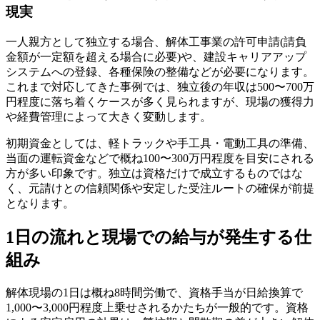
現実
一人親方として独立する場合、解体工事業の許可申請(請負
金額が一定額を超える場合に必要)や、建設キャリアアップ
システムへの登録、各種保険の整備などが必要になります。
これまで対応してきた事例では、独立後の年収は500〜700万
円程度に落ち着くケースが多く見られますが、現場の獲得力
や経費管理によって大きく変動します。
初期資金としては、軽トラックや手工具・電動工具の準備、
当面の運転資金などで概ね100〜300万円程度を目安にされる
方が多い印象です。独立は資格だけで成立するものではな
く、元請けとの信頼関係や安定した受注ルートの確保が前提
となります。
1日の流れと現場での給与が発生する仕
組み
解体現場の1日は概ね8時間労働で、資格手当が日給換算で
1,000〜3,000円程度上乗せされるかたちが一般的です。資格