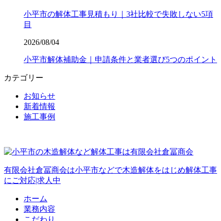
小平市の解体工事見積もり｜3社比較で失敗しない5項
目
2026/08/04
小平市解体補助金｜申請条件と業者選び5つのポイント
カテゴリー
お知らせ
新着情報
施工事例
有限会社倉冨商会は小平市などで木造解体をはじめ解体工事
にご対応|求人中
ホーム
業務内容
こだわり