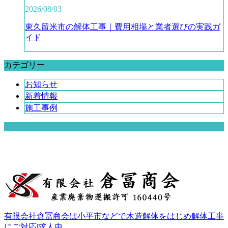
2026/08/03
東久留米市の解体工事｜費用相場と業者選びの実践ガ
イド
カテゴリー
お知らせ
新着情報
施工事例
有限会社倉冨商会は小平市などで木造解体をはじめ解体工事
にご対応|求人中