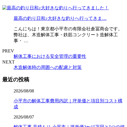
最高の釣り日和♪大好きな釣りへ行ってきま…
こんにちは！東京都小平市の有限会社倉冨商会です。
弊社は、木造解体工事・鉄筋コンクリート造解体工
事・ …
PREV
解体工事における安全管理の重要性
NEXT
木造解体時の周囲への配慮と対策
最近の投稿
2026/08/08
小平市の解体工事費用内訳｜坪単価と項目別コスト構
成
2026/08/07
解体工事 見積もり 小平市｜坪単価3〜15万円と5つの確