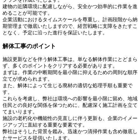
建物の近隣環境に配慮しながら、安全かつ効率的に作業を進
めることが可能です。
企業活動におけるタイムスケールを尊重し、計画段階から納
期管理まで徹底いたしますので、経営戦略に支障をきたすこ
となく、予定に沿った進行を保証いたします。
解体工事のポイント
施設更新などを伴う解体工事は、単なる解体作業にとどまら
ず、多くのポイントをクリアする必要があります。
まずは、作業の中断期間を最小限に抑えるための周到な順序
立てが求められます。
また、解体によって生じる廃材の適切な処理手順も重要で
す。
これらを考慮し、弊社は環境への影響を最小限に留め、地域
住民との良好な関係を保つために、配慮深く施工計画を立て
てまいります。
施設の老朽化や機能性の見直しに伴う更新も、企業のイメー
ジアップに直結する重要な要素です。
弊社はそうした背景を鑑み、迅速かつ清掃作業も含め徹底し
たサービスを提供いたします。