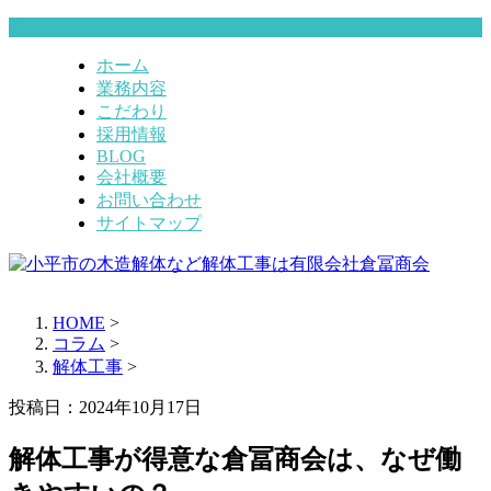
ホーム
業務内容
こだわり
採用情報
BLOG
会社概要
お問い合わせ
サイトマップ
HOME
>
コラム
>
解体工事
>
投稿日：2024年10月17日
解体工事が得意な倉冨商会は、なぜ働