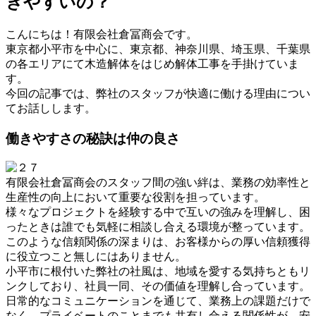
きやすいの？
こんにちは！有限会社倉冨商会です。
東京都小平市を中心に、東京都、神奈川県、埼玉県、千葉県
の各エリアにて木造解体をはじめ解体工事を手掛けていま
す。
今回の記事では、弊社のスタッフが快適に働ける理由につい
てお話しします。
働きやすさの秘訣は仲の良さ
有限会社倉冨商会のスタッフ間の強い絆は、業務の効率性と
生産性の向上において重要な役割を担っています。
様々なプロジェクトを経験する中で互いの強みを理解し、困
ったときは誰でも気軽に相談し合える環境が整っています。
このような信頼関係の深まりは、お客様からの厚い信頼獲得
に役立つこと無しにはありません。
小平市に根付いた弊社の社風は、地域を愛する気持ちともリ
ンクしており、社員一同、その価値を理解し合っています。
日常的なコミュニケーションを通じて、業務上の課題だけで
なく、プライベートのことまでも共有し合える関係性が、安