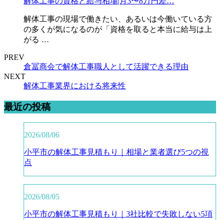
解体工事の資格と給与相場|月3〜8万円差…
解体工事の現場で働きたい、あるいは今働いている方
の多くが気になるのが「資格を取ると本当に給与は上
がる …
PREV
倉冨商会で解体工事職人として活躍できる理由
NEXT
解体工事業界における将来性
最近の投稿
2026/08/06
小平市の解体工事見積もり｜相場と業者選び5つの視
点
2026/08/05
小平市の解体工事見積もり｜3社比較で失敗しない5項