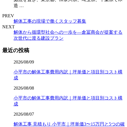
造 …
PREV
解体工事の現場で働くスタッフ募集
NEXT
解体から循環型社会への一歩を―倉冨商会が提案する
次世代に渡る建設プラン
最近の投稿
2026/08/09
小平市の解体工事費用内訳｜坪単価と項目別コスト構
成
2026/08/08
小平市の解体工事費用内訳｜坪単価と項目別コスト構
成
2026/08/07
解体工事 見積もり 小平市｜坪単価3〜15万円と5つの確