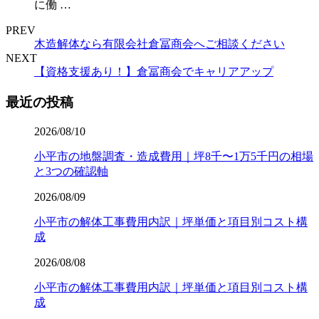
に働 …
PREV
木造解体なら有限会社倉冨商会へご相談ください
NEXT
【資格支援あり！】倉冨商会でキャリアアップ
最近の投稿
2026/08/10
小平市の地盤調査・造成費用｜坪8千〜1万5千円の相場
と3つの確認軸
2026/08/09
小平市の解体工事費用内訳｜坪単価と項目別コスト構
成
2026/08/08
小平市の解体工事費用内訳｜坪単価と項目別コスト構
成