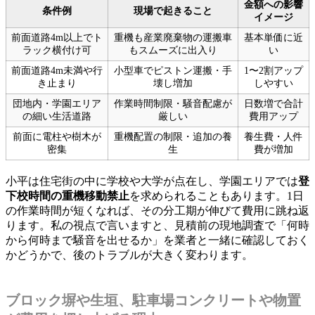
金額への影響
条件例
現場で起きること
イメージ
前面道路4m以上でト
重機も産業廃棄物の運搬車
基本単価に近
ラック横付け可
もスムーズに出入り
い
前面道路4m未満や行
小型車でピストン運搬・手
1〜2割アップ
き止まり
壊し増加
しやすい
団地内・学園エリア
作業時間制限・騒音配慮が
日数増で合計
の細い生活道路
厳しい
費用アップ
前面に電柱や樹木が
重機配置の制限・追加の養
養生費・人件
密集
生
費が増加
小平は住宅街の中に学校や大学が点在し、学園エリアでは
登
下校時間の重機移動禁止
を求められることもあります。1日
の作業時間が短くなれば、その分工期が伸びて費用に跳ね返
ります。私の視点で言いますと、見積前の現地調査で「何時
から何時まで騒音を出せるか」を業者と一緒に確認しておく
かどうかで、後のトラブルが大きく変わります。
ブロック塀や生垣、駐車場コンクリートや物置