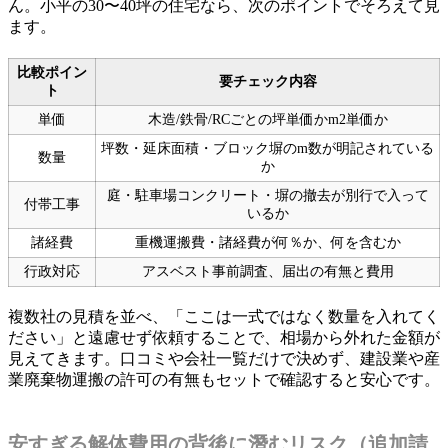
ん。小平の30〜40坪の住宅なら、次のポイントでそろえて見
ます。
比較ポイン
要チェック内容
ト
単価
木造/鉄骨/RCごとの坪単価かm2単価か
坪数・延床面積・ブロック塀のm数が明記されている
数量
か
庭・駐車場コンクリート・塀の撤去が別行で入って
付帯工事
いるか
諸経費
重機運搬費・諸経費が何％か、何を含むか
行政対応
アスベスト事前調査、届出の有無と費用
複数社の見積を並べ、「ここは一式ではなく数量を入れてく
ださい」と遠慮せず依頼することで、相場から外れた金額が
見えてきます。口コミや会社一覧だけで決めず、建設業や産
業廃棄物運搬の許可の有無もセットで確認すると安心です。
安すぎる解体費用の背後に潛むリスク（追加請