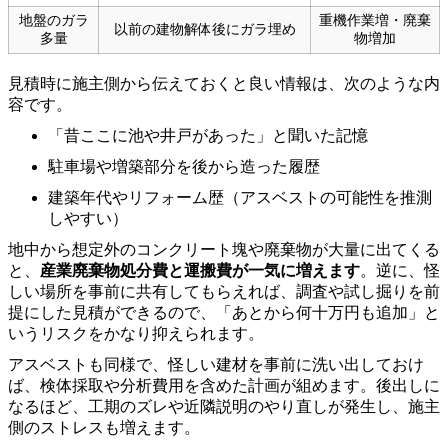
地盤のガラ
重機作業増・廃棄
以前の建物解体後にガラ埋め
多量
物増加
見積時に施主側から伝えておくと良い情報は、次のような内
容です。
「昔ここに池や井戸があった」と聞いた記憶
駐車場や増築部分を後から造った履歴
建築年代やリフォーム歴（アスベストの可能性を推測
しやすい）
地中から想定外のコンクリート塊や廃棄物が大量に出てくる
と、
産業廃棄物処分費と運搬費が一気に増えます
。逆に、怪
しい場所を事前に共有してもらえれば、調査や試し掘りを前
提にした見積ができるので、「あとから何十万円も追加」と
いうリスクをかなり抑えられます。
アスベストも同様で、怪しい建材を事前に洗い出しておけ
ば、検体採取や分析費用を含めた計画が組めます。後出しに
なるほど、工期のズレや近隣説明のやり直しが発生し、施主
側のストレスも増えます。