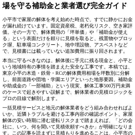
場を守る補助金と業者選び完全ガイド
小平市で家屋の解体を考え始めた時点で、すでに静かにお金
が漏れ続けています。固定資産税、老朽化リスク、空き家評
価。その一方で、解体費用の「坪単価」や「補助金が使え
る」という表面だけを頼りに見積を取ると、残置物やブロッ
ク塀、駐車場コンクリート、地中埋設物、アスベストなど
で、見積書には載っていない追加費用に振り回されます。
本当に守るべきなのは、解体後に手元に残る現金と、小平と
いう地域特有の事情を踏まえた安全な工事です。本稿では、
東京小平の木造・鉄骨・RCの解体費用相場を坪数別に分解
し、前面道路や団地・学園エリアといった地形要因、補助金
や助成金の「一部補助」という現実、解体工事500万円未満
のケースで起きやすい誤解まで、解体業者の見積ロジックを
プロの目線で解剖します。
一括見積サービスと地元の解体業者をどう組み合わせればよ
いか、近隣トラブルを避ける工事内容の確認ポイント、家屋
解体の安い時期に潜む逆転リスクまで踏まえれば、「どの会
社に、いつ、何を聞いて見積依頼すべきか」が明確になりま
す。この記事を読まずに見積もりを進めることは、小平市の