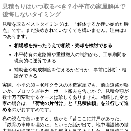
見積もりはいつ取るべき？小平市の家屋解体で
後悔しないタイミング
見積を取るベストタイミングは、「解体するか迷い始めた時
点」です。まだ決めきれていなくても構いません。理由は3
つあります。
相場感を持ったうえで相続・売却を検討できる
小平特有の道路幅や重機搬入の制約から、工事期間を
現実的に逆算できる
補助金や助成制度を使えるかどうか、事前に診断・相
談ができる
実際、小平の30～40坪クラスの木造家屋でも、前面道路が狭
いか、ブロック塀やカーポート撤去を含むかで、見積金額が
数十万円変動するケースは珍しくありません。相続した空き
家の場合は、
「荷物の片付け」と「見積依頼」を並行して進
める
のがおすすめです。
私の視点で言いますと、後から「昔ここに井戸があった」
「鉄骨の車庫を埋めた」といった話が出て、地中埋設物の撤
去費用が追加になる現場を何度も見てきました。見積時にそ