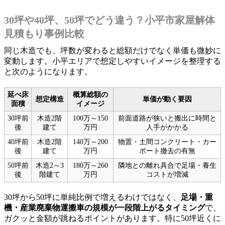
30坪や40坪、50坪でどう違う？小平市家屋解体
見積もり事例比較
同じ木造でも、坪数が変わると総額だけでなく単価も微妙に
変動します。小平エリアで想定しやすいイメージを整理する
と次のようになります。
延べ床
概算総額の
想定構造
単価が動く要因
面積
イメージ
30坪前
木造2階
100万～150
前面道路が狭いと搬出に時間と
後
建て
万円
人手がかかる
40坪前
木造2階
140万～200
物置・土間コンクリート・カー
後
建て
万円
ポート撤去の有無
50坪前
木造2～3
180万～260
隣地との離れ具合で足場・養生
後
階建て
万円
コストが増減
30坪から50坪に単純比例で増えるわけではなく、
足場・重
機・産業廃棄物運搬車の規模が一段階上がるタイミング
で、
ガクッと金額が跳ねるポイントがあります。特に50坪近くに