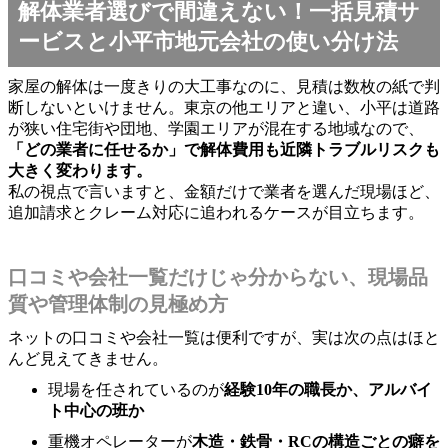
解体業者選びで間違えない！一括見積サ
ービスと小平市地元会社の使い分け法
家屋の解体は一度きりの大工事なのに、見積は数枚の紙で判
断しないといけません。東京の他エリアと違い、小平は道路
が狭い住宅街や団地、学園エリアが混在する地域なので、
「どの業者に任せるか」で解体費用も近隣トラブルリスクも
大きく変わります。
私の視点で言いますと、金額だけで業者を選んだ現場ほど、
追加請求とクレーム対応に追われるケースが目立ちます。
口コミや会社一覧だけじゃ分からない、現場品
質や管理体制の見極め方
ネットの口コミや会社一覧は便利ですが、実は次の点はほと
んど見えてきません。
現場を任されているのが
経験10年の職長か、アルバイ
ト中心の班か
重機オペレーターが
木造・鉄骨・RCの構造ごとの癖を