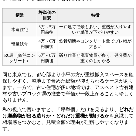
坪単価の
構造
特徴
目安
3万～5万
一戸建てで最も多い、重機が入りやす
木造住宅
円前後
いと単価が下がりやすい
4万～6万
鉄骨切断やコンクリート量でブレ幅が
軽量鉄骨
円前後
大きい
RC造（鉄筋コン
6万～8万
斫り作業と廃棄物量が多く、処分費が
クリート）
円前後
重くのしかかる
同じ東京でも、都心部より小平の方が重機搬入スペースを確
保しやすく、整地まで含めた総額が抑えられるケースがあり
ます。一方で、古い住宅が多い地域では、アスベスト含有建
材や古いブロック塀の撤去で単価が一段上がることも珍しく
ありません。
私の視点で言いますと、「坪単価」だけを見るより、
どれだ
け廃棄物が出る造りか・どれだけ重機が動けるか
を意識して
相場感をつかむと、見積金額の理由が理解しやすくなりま
す。