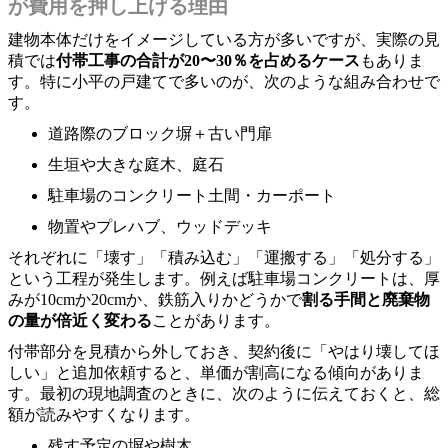
が費用を押し上げる理由
建物本体だけをイメージしている方が多いですが、実際の見
積では
付帯工事の合計が20〜30％を占めるケース
もありま
す。特に小平の戸建てで多いのが、次のような組み合わせで
す。
道路際のブロック塀＋古い門扉
生垣や大きな庭木、庭石
駐車場のコンクリート土間・カーポート
物置やプレハブ、ウッドデッキ
それぞれに「壊す」「積み込む」「運搬する」「処分する」
という工程が発生します。例えば駐車場コンクリートは、厚
みが10cmか20cmか、鉄筋入りかどうかで
割る手間と廃棄物
の量が倍近く変わる
ことがあります。
付帯部分を見積から外しておき、契約後に「やはり壊してほ
しい」と追加依頼すると、単価が割高になる傾向がありま
す。最初の現地調査のときに、次のように伝えておくと、総
額が読みやすくなります。
残す予定の塀や樹木