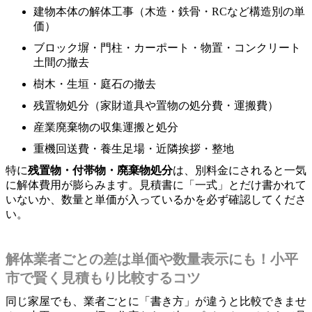
建物本体の解体工事（木造・鉄骨・RCなど構造別の単
価）
ブロック塀・門柱・カーポート・物置・コンクリート
土間の撤去
樹木・生垣・庭石の撤去
残置物処分（家財道具や置物の処分費・運搬費）
産業廃棄物の収集運搬と処分
重機回送費・養生足場・近隣挨拶・整地
特に
残置物・付帯物・廃棄物処分
は、別料金にされると一気
に解体費用が膨らみます。見積書に「一式」とだけ書かれて
いないか、数量と単価が入っているかを必ず確認してくださ
い。
解体業者ごとの差は単価や数量表示にも！小平
市で賢く見積もり比較するコツ
同じ家屋でも、業者ごとに「書き方」が違うと比較できませ