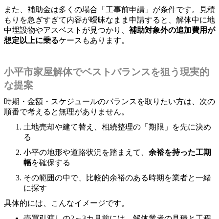
また、補助金は多くの場合「工事前申請」が条件です。見積
もりを急ぎすぎて内容が曖昧なまま申請すると、解体中に地
中埋設物やアスベストが見つかり、
補助対象外の追加費用が
想定以上に乗る
ケースもあります。
小平市家屋解体でベストバランスを狙う現実的
な提案
時期・金額・スケジュールのバランスを取りたい方は、次の
順番で考えると無理がありません。
土地売却や建て替え、相続整理の「期限」を先に決め
る
小平の地形や道路状況を踏まえて、
余裕を持った工期
幅
を確保する
その範囲の中で、比較的余裕のある時期を業者と一緒
に探す
具体的には、こんなイメージです。
売買引渡しの2～3カ月前には、解体業者の見積と工程