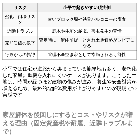
リスク
小平で起きやすい現実例
劣化・倒壊リス
古いブロック塀や鉄骨バルコニーの腐食
ク
近隣トラブル
庭木や生垣の越境、害虫発生の苦情
査定時に「解体前提」とされ土地価格がシビアに
売却価値の低下
なる
行政からの指導
管理不全空き家として指摘される可能性
小平では住宅が道路から奥まっている旗竿地も多く、老朽化
した家屋に重機を入れにくいケースがあります。こうした土
地は、時間が経つほど建物の傷みが進み、養生や安全対策が
増えるため、最終的な解体費用が上がりやすいのが現場での
実感です。
家屋解体を後回しにするとコストやリスクが増
える理由（固定資産税や耐震、近隣トラブルま
で）