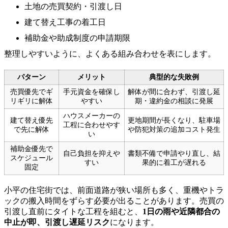
土地の売買契約・引渡し日
建て替え工事の着工日
補助金や助成制度の申請期限
整理しやすいように、よくある組み合わせを表にします。
パターン
メリット
典型的な失敗例
売買優先でギ
手元資金を確保し
解体が間に合わず、引渡し延
リギリに解体
やすい
期・違約金の相談に発展
ハウスメーカーの
建て替え優先
更地期間が長くなり、駐車場
工程に合わせやす
で先に解体
や防犯対策の追加コスト発生
い
補助金優先で
自己負担を抑えや
書類不備で申請やり直し、結
スケジュール
すい
果的に着工が遅れる
固定
小平の住宅街では、前面道路が狭い場所も多く、重機やトラ
ックの搬入時間をずらす必要が出ることがあります。売買の
引渡し直前にタイトな工程を組むと、
1日の雨や近隣都合の
中止が即、引渡し遅延リスク
になります。