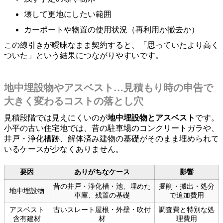
壊して更地にしたい範囲
カーポートや物置の使用状況（再利用か撤去か）
この線引きが曖昧なまま契約すると、「思っていたより高く
ついた」という結果につながりやすいです。
地中埋設物やアスベスト…見積もり時の申告で
大きく変わるコストの落とし穴
見積段階では見えにくいのが
地中埋設物とアスベスト
です。
小平の古い住宅地では、昔の駐車場のコンクリートガラや、
井戸・浄化槽跡、解体済み建物の基礎がそのまま埋められて
いるケースが少なくありません。
要因
ありがちなケース
影響
昔の井戸・浄化槽・池、埋めた
掘削・搬出・処分
地中埋設物
車庫、残置の基礎
で追加費用
アスベスト
古いスレート屋根・外壁・吹付
調査費と特別な処
含有建材
材
理費用