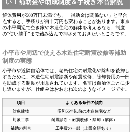
い！補助金や助成制度＆手続き本音解説
解体費用が500万円未満でも、「補助金は関係ない」と早合
点すると、手残りが何十万円も変わることがあります。東京
の小平周辺で空き家や木造住宅の解体を考えるなら、制度
の“使い勝手”まで踏み込んで押さえておきたいところです。
小平市や周辺で使える木造住宅耐震改修等補助
制度の実態
小平市や近隣自治体では、老朽住宅の耐震化や除却を後押し
するために、木造住宅耐震診断や耐震改修、除却費用の一部
を助成する制度が用意されています。名前は自治体ごとに少
し違いますが、仕組みはおおむね次のようなイメージです。
項目
よくある条件の傾向
対象建物
昭和56年以前の木造住宅など
対象工事
耐震診断・耐震改修・除却（解体）
補助の割合
工事費の一部（上限金額あり）