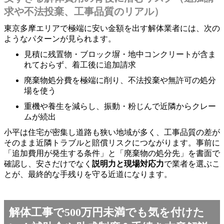
求や不法投棄、工事品質のリアル）
東京多摩エリアで極端に安い金額を出す解体業者には、次の
ようなパターンが見られます。
見積に残置物・ブロック塀・地中コンクリートが含ま
れておらず、着工後に追加請求
廃棄物処分費を極端に削り、不法投棄や無許可の処分
場を使う
重機や養生を減らし、振動・粉じんで近隣からクレー
ムが続出
小平は住宅が密集し道路も狭い地域が多く、工事品質の差が
そのまま近隣トラブルと賠償リスクにつながります。事前に
「追加費用が発生する条件」と「廃棄物の処分先」を書面で
確認し、安さだけでなく
説明力と現場対応力
で業者を選ぶこ
とが、最終的な手残りを守る近道になります。
解体工事で500万円未満でも気を付けた