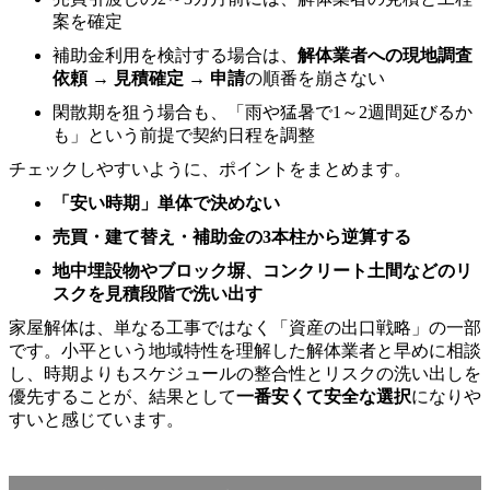
案を確定
補助金利用を検討する場合は、
解体業者への現地調査
依頼 → 見積確定 → 申請
の順番を崩さない
閑散期を狙う場合も、「雨や猛暑で1～2週間延びるか
も」という前提で契約日程を調整
チェックしやすいように、ポイントをまとめます。
「安い時期」単体で決めない
売買・建て替え・補助金の3本柱から逆算する
地中埋設物やブロック塀、コンクリート土間などのリ
スクを見積段階で洗い出す
家屋解体は、単なる工事ではなく「資産の出口戦略」の一部
です。小平という地域特性を理解した解体業者と早めに相談
し、時期よりもスケジュールの整合性とリスクの洗い出しを
優先することが、結果として
一番安くて安全な選択
になりや
すいと感じています。