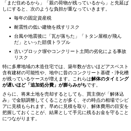
「まだ住めるから」「親の荷物が残っているから」と先延ば
しにすると、次のような負担が重なっていきます。
毎年の固定資産税
耐震性の低い建物を残すリスク
台風や地震後に「瓦が落ちた」「トタン屋根が飛ん
だ」といった賠償トラブル
古いブロック塀やコンクリート土間の劣化による事故
リスク
特に多摩地域の木造住宅では、築年数が古いほどアスベスト
含有建材の可能性や、地中に昔のコンクリート基礎・浄化槽
が残っているケースが増えます。これらは
解体のタイミング
が遅いほど「追加処分費」が膨らみがち
です。
さらに、将来土地を売却するとしても、買主側が「解体込
み」で金額調整してくることが多く、その時点の相場でシビ
アに見積もられます。早めに見積を取り、解体費用の目安を
把握しておくことが、結果として手元に残るお金を守ること
につながります。