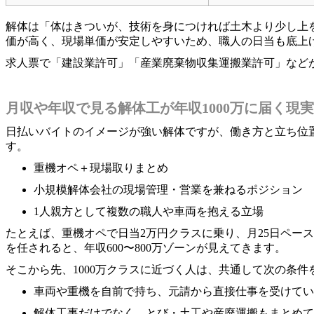
解体は「体はきついが、技術を身につければ土木より少し上
価が高く、現場単価が安定しやすいため、職人の日当も底上
求人票で「建設業許可」「産業廃棄物収集運搬業許可」など
月収や年収で見る解体工が年収1000万に届く現
日払いバイトのイメージが強い解体ですが、働き方と立ち位置
す。
重機オペ＋現場取りまとめ
小規模解体会社の現場管理・営業を兼ねるポジション
1人親方として複数の職人や車両を抱える立場
たとえば、重機オペで日当2万円クラスに乗り、月25日ペー
を任されると、年収600〜800万ゾーンが見えてきます。
そこから先、1000万クラスに近づく人は、共通して次の条件
車両や重機を自前で持ち、元請から直接仕事を受けてい
解体工事だけでなく、とび・土工や産廃運搬もまとめて