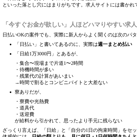
といった落とし穴にはまりがちです。求人サイトには書かれ
「今すぐお金が欲しい」人ほどハマりやすい求人
日払いOKの案件でも、実際に新人からよく聞くのは次のパ
「日払い」と書いてあるのに、実際は
週一まとめ払い
「日給1万3000円」とあるが、
・集合〜現場まで片道1〜2時間
・待機時間が多い
・残業代の計算があいまい
→時間で割るとコンビニバイトと大差ない
寮ありだが、
・寮費や光熱費
・道具代
・送迎費
が給料から引かれて、思ったより手元に残らない
ざっくり言えば、「日給」と「自分の1日の拘束時間」をセ
体感的には、
日給の額よりも、月に何日・1日何時間きちん