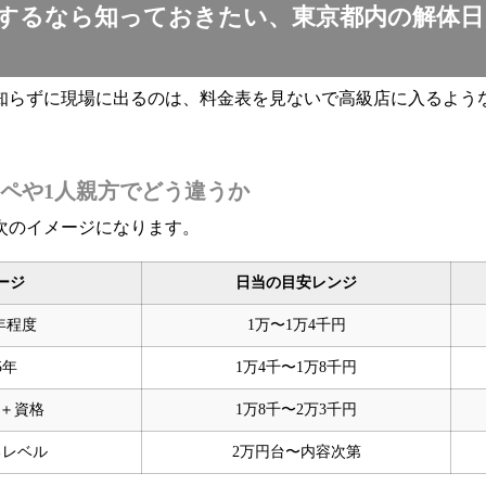
するなら知っておきたい、東京都内の解体日
知らずに現場に出るのは、料金表を見ないで高級店に入るよう
ペや1人親方でどう違うか
次のイメージになります。
ージ
日当の目安レンジ
年程度
1万〜1万4千円
5年
1万4千〜1万8千円
上＋資格
1万8千〜2万3千円
るレベル
2万円台〜内容次第