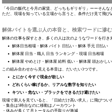
「今日の飯代と今月の家賃、どっちもギリギリ」ーーそんな
ただ、現場を知っている立場から言うと、条件だけ見て飛び
解体バイトを選ぶ人の本音と、検索ワードに滲む
解体の仕事を探すとき、多くの人は次のようなワードを行き
解体日当相場・解体 バイト 日払い・解体 手元 日払い
解体屋 日当・職人 日当 ランキング・現場 日当相場
解体屋 やめとけ・解体屋 給料 低い・解体屋 頭おかしい
この組み合わせから見える本音は、だいたい3つです。
とにかく今すぐ現金が欲しい
どれくらい稼げるか、リアルな数字を知りたい
キツい・危ない・ブラックをできるだけ避けたい
現場で新人を見ていると、「日給だけ高い求人」に飛びつい
・集合は5時台なのに移動はノーカウント
・休みが多くて月トータルの手取りが激減