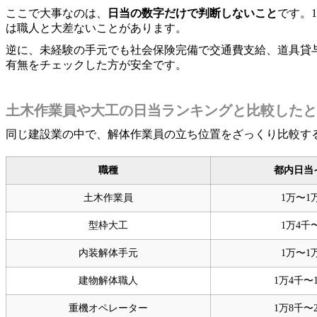
ここで大事なのは、
日当の数字だけで判断しないこと
です。
は職人と大差ないことがあります。
逆に、未経験の手元でも社会保険完備で交通費支給、道具貸
有無をチェックした方が安全です。
土木作業員や大工の日当ランキングと比較したと
同じ建設業の中で、解体作業員の立ち位置をざっくり比較す
職種
都内日当
土木作業員
1万〜1
型枠大工
1万4千
内装解体手元
1万〜1
建物解体職人
1万4千〜
重機オペレーター
1万8千〜