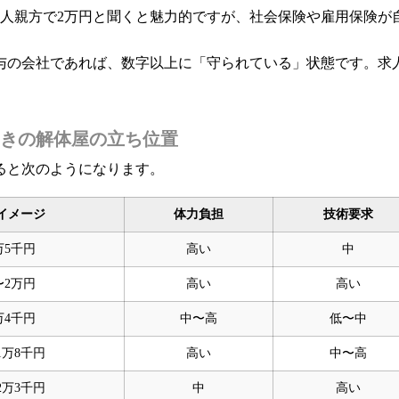
1人親方で2万円と聞くと魅力的ですが、社会保険や雇用保険が
与の会社であれば、数字以上に「守られている」状態です。求
きの解体屋の立ち位置
ると次のようになります。
イメージ
体力負担
技術要求
万5千円
高い
中
〜2万円
高い
高い
万4千円
中〜高
低〜中
1万8千円
高い
中〜高
2万3千円
中
高い