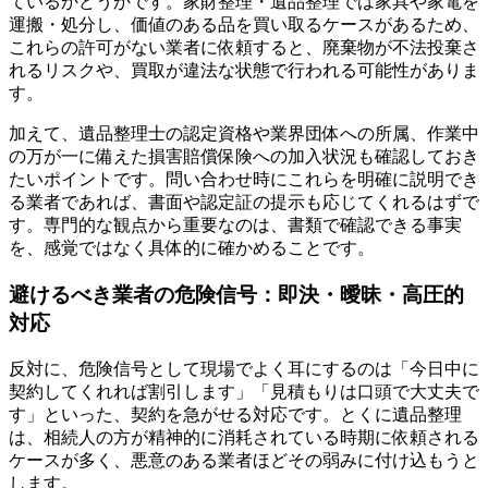
ているかどうかです。家財整理・遺品整理では家具や家電を
運搬・処分し、価値のある品を買い取るケースがあるため、
これらの許可がない業者に依頼すると、廃棄物が不法投棄さ
れるリスクや、買取が違法な状態で行われる可能性がありま
す。
加えて、遺品整理士の認定資格や業界団体への所属、作業中
の万が一に備えた損害賠償保険への加入状況も確認しておき
たいポイントです。問い合わせ時にこれらを明確に説明でき
る業者であれば、書面や認定証の提示も応じてくれるはずで
す。専門的な観点から重要なのは、書類で確認できる事実
を、感覚ではなく具体的に確かめることです。
避けるべき業者の危険信号：即決・曖昧・高圧的
対応
反対に、危険信号として現場でよく耳にするのは「今日中に
契約してくれれば割引します」「見積もりは口頭で大丈夫で
す」といった、契約を急がせる対応です。とくに遺品整理
は、相続人の方が精神的に消耗されている時期に依頼される
ケースが多く、悪意のある業者ほどその弱みに付け込もうと
します。