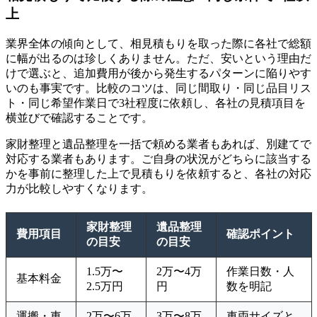
上
業界全体の傾向として、相見積もりを取った際に各社で総額
に幅が出るのは珍しくありません。ただ、安いという理由だ
けで選ぶと、追加費用が後から発生するパターンに陥りやす
いのも事実です。比較のコツは、同じ間取り・同じ品目リス
ト・同じ希望作業日で3社程度に依頼し、各社の見積項目を
横並びで確認することです。
家財整理と遺品整理を一括で頼める業者もあれば、別建てで
対応する業者もあります。ご自身の状況がどちらに該当する
かを事前に整理した上で見積もりを依頼すると、各社の対応
力が比較しやすくなります。
家財整理
遺品整理
費用項目
確認ポイント
の目安
の目安
1.5万〜
2万〜4万
作業日数・人
基本料金
2.5万円
円
数を明記
運搬・車
2万〜6万
3万〜8万
車両サイズと