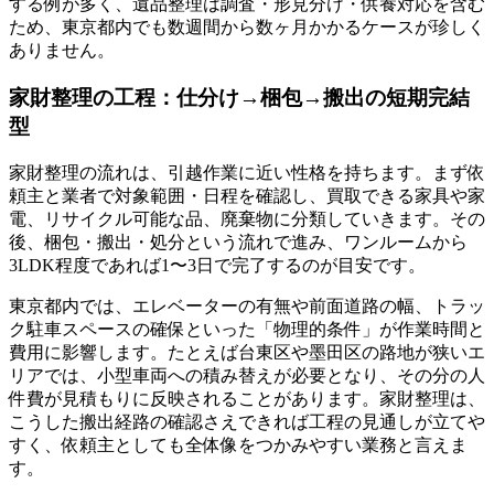
する例が多く、遺品整理は調査・形見分け・供養対応を含む
ため、東京都内でも数週間から数ヶ月かかるケースが珍しく
ありません。
家財整理の工程：仕分け→梱包→搬出の短期完結
型
家財整理の流れは、引越作業に近い性格を持ちます。まず依
頼主と業者で対象範囲・日程を確認し、買取できる家具や家
電、リサイクル可能な品、廃棄物に分類していきます。その
後、梱包・搬出・処分という流れで進み、ワンルームから
3LDK程度であれば1〜3日で完了するのが目安です。
東京都内では、エレベーターの有無や前面道路の幅、トラッ
ク駐車スペースの確保といった「物理的条件」が作業時間と
費用に影響します。たとえば台東区や墨田区の路地が狭いエ
リアでは、小型車両への積み替えが必要となり、その分の人
件費が見積もりに反映されることがあります。家財整理は、
こうした搬出経路の確認さえできれば工程の見通しが立てや
すく、依頼主としても全体像をつかみやすい業務と言えま
す。