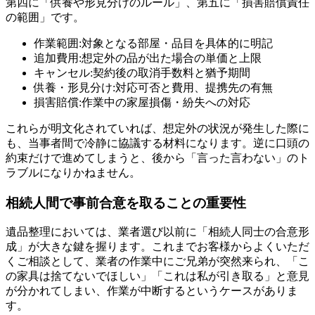
第四に「供養や形見分けのルール」、第五に「損害賠償責任
の範囲」です。
作業範囲:対象となる部屋・品目を具体的に明記
追加費用:想定外の品が出た場合の単価と上限
キャンセル:契約後の取消手数料と猶予期間
供養・形見分け:対応可否と費用、提携先の有無
損害賠償:作業中の家屋損傷・紛失への対応
これらが明文化されていれば、想定外の状況が発生した際に
も、当事者間で冷静に協議する材料になります。逆に口頭の
約束だけで進めてしまうと、後から「言った言わない」のト
ラブルになりかねません。
相続人間で事前合意を取ることの重要性
遺品整理においては、業者選び以前に「相続人同士の合意形
成」が大きな鍵を握ります。これまでお客様からよくいただ
くご相談として、業者の作業中にご兄弟が突然来られ、「こ
の家具は捨てないでほしい」「これは私が引き取る」と意見
が分かれてしまい、作業が中断するというケースがありま
す。