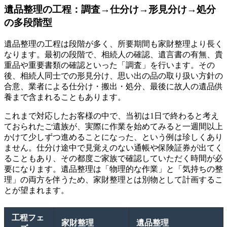
遺品整理の工程：調査→仕分け→形見分け→処分
の多段階型
遺品整理の工程は段階が多く、所要期間も家財整理より長く
なります。最初の段階で、相続人の確認、遺言書の有無、貴
重品や重要書類の確認といった「調査」を行います。その
後、相続人同士での形見分け、思い出の品の取り扱い方針の
合意、業者による仕分け・搬出・処分、最後に故人の遺品供
養まで含まれることもあります。
これまで対応したお客様の中で、当初は1日で終わると考え
ておられたご遺族が、実際に作業を始めてみると一週間以上
かけて少しずつ進めることになった、という例は珍しくあり
ません。仕分け途中で見覚えのない通帳や保険証券が出てく
ることもあり、その都度ご家族で確認していただく時間が必
要になります。遺品整理は「物理的な作業」と「気持ちの整
理」の両方を伴うため、家財整理とは別物として計画するこ
とが望まれます。
工程フェ
家財整理
遺品整理