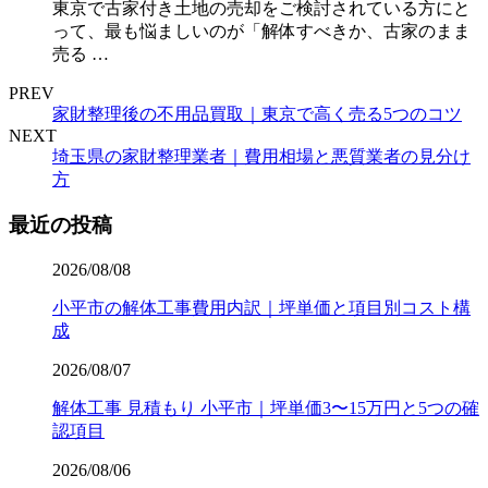
東京で古家付き土地の売却をご検討されている方にと
って、最も悩ましいのが「解体すべきか、古家のまま
売る …
PREV
家財整理後の不用品買取｜東京で高く売る5つのコツ
NEXT
埼玉県の家財整理業者｜費用相場と悪質業者の見分け
方
最近の投稿
2026/08/08
小平市の解体工事費用内訳｜坪単価と項目別コスト構
成
2026/08/07
解体工事 見積もり 小平市｜坪単価3〜15万円と5つの確
認項目
2026/08/06