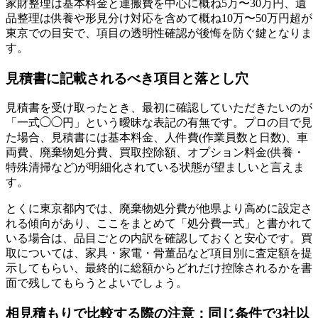
家財整理は基本料金と運搬費を中心に概ね5万〜30万円、遺
品整理は供養や形見分け対応を含めて概ね10万〜50万円超が
東京での目安で、項目の透明性確認が後悔を防ぐ鍵となりま
す。
見積書に記載されるべき項目と落とし穴
見積書を受け取ったとき、最初に確認していただきたいのが
「一式◯◯円」という曖昧な表記の有無です。プロの目で見
た場合、見積書には基本料金、人件費(作業員数と日数)、車
両費、廃棄物処分費、買取控除額、オプション料金(供養・
特殊清掃など)が明細化されている状態が望ましいと言えま
す。
とくに東京都内では、廃棄物処分費が他県より高めに設定さ
れる傾向があり、ここをまとめて「処分費一式」と書かれて
いる場合は、品目ごとの内訳を確認しておくと安心です。買
取については、家具・家電・骨董品など項目別に査定額を提
示してもらい、最終的に総額からどれだけ控除されるかを書
面で残してもらうとよいでしょう。
相見積もりで比較する際の注意：同じ条件で3社以