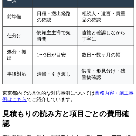
ーズ
日程・搬出経路
相続人・遺言・貴重
前準備
の確認
品の確認
依頼主主導で短
遺族と確認しながら
仕分け
時間
丁寧に
処分・搬
1〜3日が目安
数日〜数ヶ月の幅
出
供養・形見分け・残
事後対応
清掃・引き渡し
置物確認
東京都内での具体的な対応事例については
業務内容・施工事
例はこちら
でご紹介しています。
見積もりの読み方と項目ごとの費用確
認