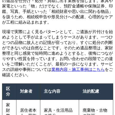
の遺品を仕分け・処分・買取に出す業務を指します。家具や
家電といった「物」だけでなく、預貯金通帳や保険証券、印
鑑、写真、手紙といった「相続財産や思い出に関わる物品」
を扱うため、相続税申告や形見分けへの配慮、心理的なケア
が工程に組み込まれます。
現場で実際によく見るパターンとして、ご遺族が片付けを始
めようとして手が止まってしまうケースがあります。一つひ
とつの品物に故人との記憶が宿っており、すぐに処分の判断
ができないのは自然なことです。そのため遺品整理は、家財
整理と同じ感覚で短時間に進めようとすると、後悔につなが
りやすい性質を持っています。お問い合わせの段階でこの違
いをご理解いただくことが、最初の一歩になります。サービ
スの詳細や事例については
業務内容・施工事例はこちら
をご
確認ください。
区
対象者
主な内容
法的配慮
分
家
財
居住者本
家具・生活用品
廃棄物・古物