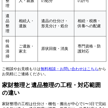
整
人・親族
の処分
の許可
理
遺
品
相続人・
遺品の仕分け・
相続・税務・
整
遺族
形見分け・処分
供養への配慮
理
特
殊
ご遺族・
専門資格・防
原状回復・消臭
清
家主
護対応
掃
ご相談やお見積もりは
無料相談・お問い合わせはこちら
から
お気軽にご連絡ください。
家財整理と遺品整理の工程・対応範囲
の違い
家財整理の工程は仕分け・梱包・搬出が中心で1〜3日で完結