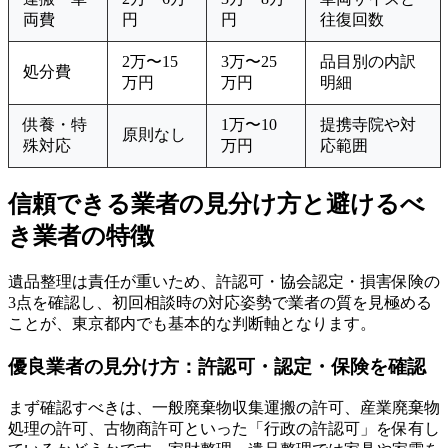
両費
円
円
往復回数
2万〜15
3万〜25
品目別の内訳
処分費
万円
万円
明細
供養・特
1万〜10
提携寺院や対
原則なし
殊対応
万円
応範囲
信頼できる業者の見分け方と避けるべ
き業者の特徴
遺品整理は責任が重いため、許認可・協会認定・損害保険の
3点を確認し、初回相談時の対応姿勢で業者の質を見極める
ことが、東京都内でも基本的な判断軸となります。
優良業者の見分け方：許認可・認定・保険を確認
まず確認すべきは、一般廃棄物収集運搬の許可、産業廃棄物
処理の許可、古物商許可といった「行政の許認可」を保有し