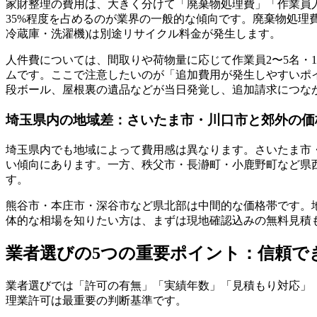
家財整理の費用は、大きく分けて「廃棄物処理費」「作業員人
35%程度を占めるのが業界の一般的な傾向です。廃棄物処理
冷蔵庫・洗濯機)は別途リサイクル料金が発生します。
人件費については、間取りや荷物量に応じて作業員2〜5名・1
ムです。ここで注意したいのが「追加費用が発生しやすいポ
段ボール、屋根裏の遺品などが当日発覚し、追加請求につな
埼玉県内の地域差：さいたま市・川口市と郊外の価
埼玉県内でも地域によって費用感は異なります。さいたま市
い傾向にあります。一方、秩父市・長瀞町・小鹿野町など県
す。
熊谷市・本庄市・深谷市など県北部は中間的な価格帯です。
体的な相場を知りたい方は、まずは現地確認込みの無料見積
業者選びの5つの重要ポイント：信頼で
業者選びでは「許可の有無」「実績年数」「見積もり対応」
理業許可は最重要の判断基準です。