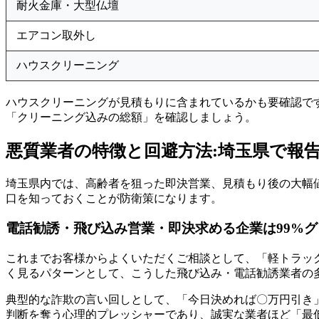
耐火金庫・大型仏壇
エアコン取外し
ハウスクリーニング
ハウスクリーニングが見積もりに含まれているかも要確認で
「クリーニング込みの総額」を確認しましょう。
悪質業者の特徴と回避方法:埼玉県で報
埼玉県内では、高齢者を狙った即決営業、見積もり後の大幅
口を知っておくことが防衛策になります。
電話勧誘・飛び込み営業・即決求める企業は99%
これまでお客様からよくいただくご相談として、「軽トラッ
く見るパターンとして、こうした飛び込み・電話勧誘業者の
典型的な詐欺の言い回しとして、「今日決めれば〇万円引き
判断を奪う心理的プレッシャーであり、誠実な業者ほど「最