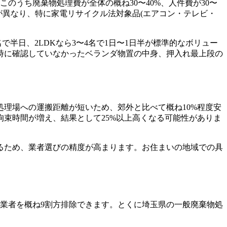
のうち廃棄物処理費が全体の概ね30〜40%、人件費が30〜
が異なり、特に家電リサイクル法対象品(エアコン・テレビ・
で半日、2LDKなら3〜4名で1日〜1日半が標準的なボリュー
時に確認していなかったベランダ物置の中身、押入れ最上段の
理場への運搬距離が短いため、郊外と比べて概ね10%程度安
束時間が増え、結果として25%以上高くなる可能性がありま
るため、業者選びの精度が高まります。お住まいの地域での具
業者を概ね9割方排除できます。とくに埼玉県の一般廃棄物処