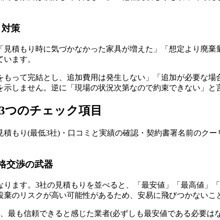
と対策
「見積もり時に気づかなかった家具が増えた」「想定より廃棄
ています。
をもって完結とし、追加費用は発生しない」「追加が必要な場
を示しません。逆に「現場の状況次第なので約束できない」と
3つのチェック項目
積もり(最低3社)・口コミと実績の確認・契約書署名前のクー
格交渉の武器
なります。3社の見積もりを並べると、「最安値」「最高値」
投棄のリスクが高い可能性があるため、安易に飛びつかないこ
、最も信頼できると感じた業者(必ずしも最安値である必要は