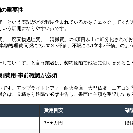
細の重要性
費」という表記がどの程度含まれているかをチェックしてくだ
という展開になりやすい点です。
」「廃棄物処理費」「清掃費」の4項目以上に細分化されてお
廃棄物処理費 可燃ごみ2立米×単価、不燃ごみ1立米×単価」の
一しています」と言う業者は、契約段階で他社に切り替えるこ
別費用:事前確認が必須
いです。アップライトピアノ・耐火金庫・大型仏壇・エアコン室
場合は、見積もり段階で必ず申告し、書面に金額を明記しても
費用目安
確
3〜6万円
階