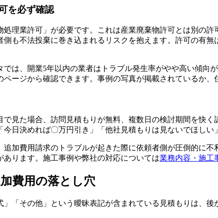
可を必ず確認
物処理業許可」が必要です。これは産業廃棄物許可とは別の許
者側も不法投棄に巻き込まれるリスクを抱えます。許可の有無
タでは、開業5年以内の業者はトラブル発生率がやや高い傾向が
のページから確認できます。事例の写真が掲載されているか、
目で見た場合、訪問見積もりが無料、複数日の検討期間を快く
「今日決めれば〇万円引き」「他社見積もりは見ないでほしい
、追加費用請求のトラブルが起きた際に依頼者側が圧倒的に不
があります。施工事例や弊社の対応については
業務内容・施工
追加費用の落とし穴
式」「その他」という曖昧表記が含まれている見積もりは、後