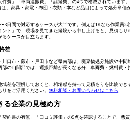
件費」「車両運搬費」「諸経費」の4つで構成されています。こ
費は、家具・家電・布団・衣類・本など品目によって処分単価
〜3日間で対応するケースが大半です。例えば1Kなら作業員2名
イント」で、現場を見てきた経験から申し上げると、見積もり
がるケースが目立ちます。
格差
・川口市・蕨市・戸田市など県南部は、廃棄物処分施設や中間処
西部の山間部では、運搬距離が長くなる分、車両費・燃料費・拘
地域差を理解しておくと、相場感を持って見積もりを比較でき
もりをご活用ください。
無料相談・お問い合わせはこちら
きる企業の見極め方
「契約書の有無」「口コミ評価」の5点を確認することで、悪質