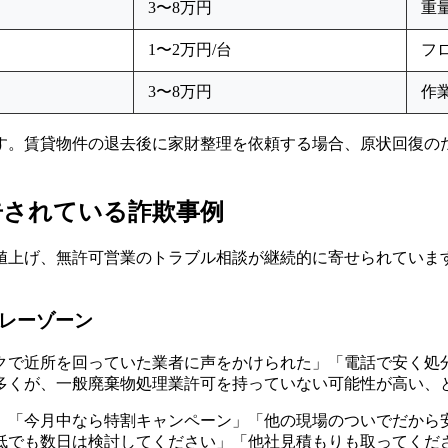
3〜8万円
重
1〜2万円/台
フ
3〜8万円
作
す。賃貸物件の退去後に家財整理を依頼する場合、原状回復の
告されている詐欺事例
値上げ、無許可営業のトラブル相談が継続的に寄せられていま
グレーゾーン
クで近所を回っていた業者に声をかけられた」「電話で安く処
多くが、一般廃棄物処理業許可を持っていない可能性が高い、
」「今月中なら特割キャンペーン」「他の現場のついでだから
低でも数日は検討してください」「他社見積もりも取ってくだ